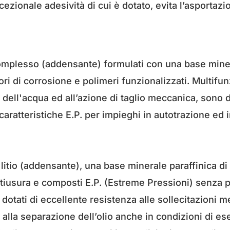
ccezionale adesività di cui è dotato, evita l’asporta
omplesso (addensante) formulati con una base mineral
tori di corrosione e polimeri funzionalizzati. Multifu
e dell'acqua ed all’azione di taglio meccanica, sono
caratteristiche E.P. per impieghi in autotrazione ed in
 litio (addensante), una base minerale paraffinica d
antiusura e composti E.P. (Estreme Pressioni) senza p
dotati di eccellente resistenza alle sollecitazioni 
a alla separazione dell’olio anche in condizioni di e