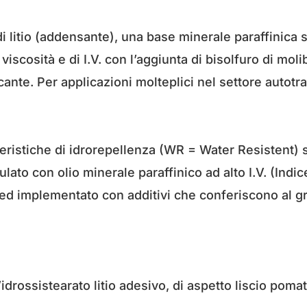
 litio (addensante), una base minerale paraffinica s
i viscosità e di I.V. con l’aggiunta di bisolfuro di mo
cante. Per applicazioni molteplici nel settore autot
eristiche di idrorepellenza (WR = Water Resistent) s
lato con olio minerale paraffinico ad alto I.V. (Indi
io ed implementato con additivi che conferiscono al g
’idrossistearato litio adesivo, di aspetto liscio pomat